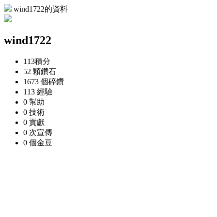
wind1722的資料
wind1722
113
積分
52 顆
鑽石
1673 個
碎鑽
113
經驗
0
幫助
0
技術
0
貢獻
0 次
宣傳
0 個
金豆