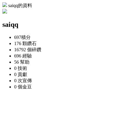
saiqq的資料
saiqq
697
積分
176 顆
鑽石
16792 個
碎鑽
696
經驗
56
幫助
0
技術
0
貢獻
0 次
宣傳
0 個
金豆