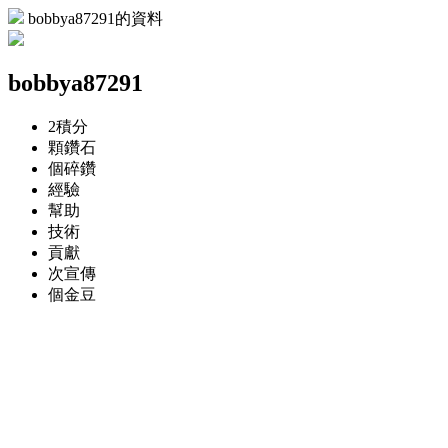
bobbya87291的資料
bobbya87291
2
積分
顆
鑽石
個
碎鑽
經驗
幫助
技術
貢獻
次
宣傳
個
金豆