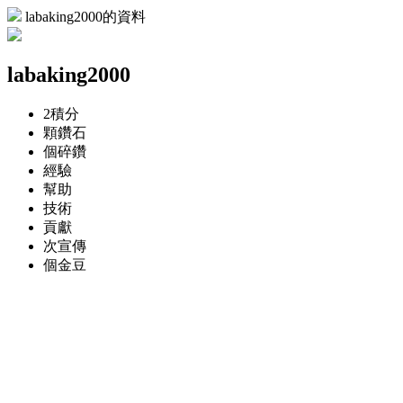
labaking2000的資料
labaking2000
2
積分
顆
鑽石
個
碎鑽
經驗
幫助
技術
貢獻
次
宣傳
個
金豆