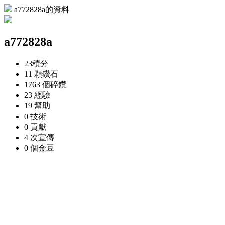
a772828a的資料
a772828a
23
積分
11 顆
鑽石
1763 個
碎鑽
23
經驗
19
幫助
0
技術
0
貢獻
4 次
宣傳
0 個
金豆