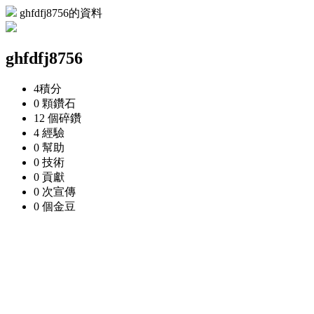
ghfdfj8756的資料
ghfdfj8756
4
積分
0 顆
鑽石
12 個
碎鑽
4
經驗
0
幫助
0
技術
0
貢獻
0 次
宣傳
0 個
金豆