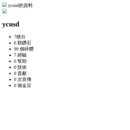
ycusd的資料
ycusd
7
積分
6 顆
鑽石
99 個
碎鑽
7
經驗
0
幫助
0
技術
0
貢獻
0 次
宣傳
0 個
金豆