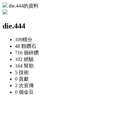
die.444的資料
die.444
109
積分
48 顆
鑽石
716 個
碎鑽
102
經驗
164
幫助
5
技術
0
貢獻
2 次
宣傳
0 個
金豆