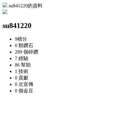
su841220的資料
su841220
9
積分
0 顆
鑽石
289 個
碎鑽
7
經驗
86
幫助
1
技術
0
貢獻
0 次
宣傳
0 個
金豆