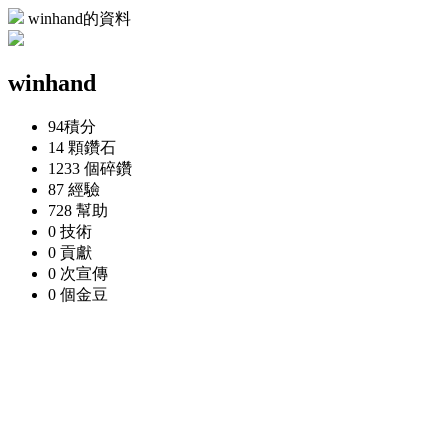
winhand的資料
winhand
94
積分
14 顆
鑽石
1233 個
碎鑽
87
經驗
728
幫助
0
技術
0
貢獻
0 次
宣傳
0 個
金豆