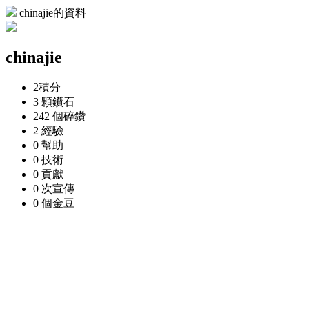
chinajie的資料
chinajie
2
積分
3 顆
鑽石
242 個
碎鑽
2
經驗
0
幫助
0
技術
0
貢獻
0 次
宣傳
0 個
金豆