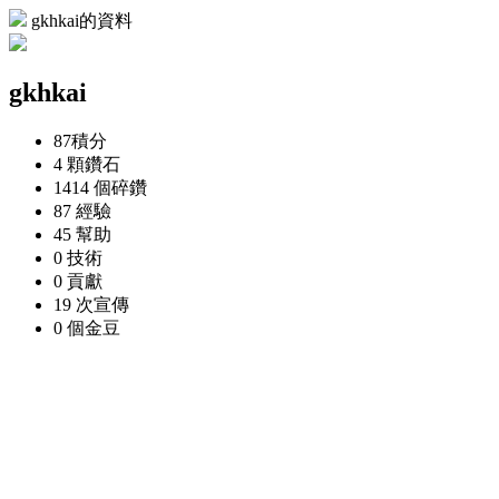
gkhkai的資料
gkhkai
87
積分
4 顆
鑽石
1414 個
碎鑽
87
經驗
45
幫助
0
技術
0
貢獻
19 次
宣傳
0 個
金豆