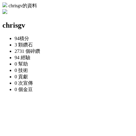
chrisgv的資料
chrisgv
94
積分
3 顆
鑽石
2731 個
碎鑽
94
經驗
0
幫助
0
技術
0
貢獻
0 次
宣傳
0 個
金豆