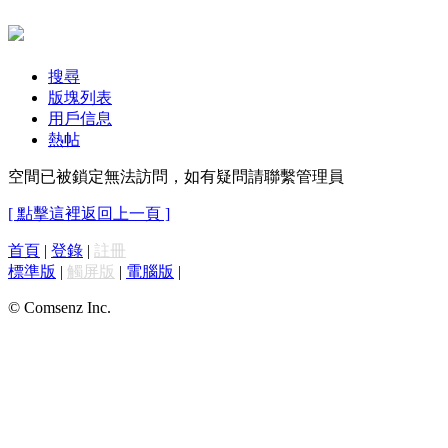
搜尋
版塊列表
用戶信息
熱帖
空間已被鎖定無法訪問，如有疑問請聯繫管理員
[ 點擊這裡返回上一頁 ]
首頁
|
登錄
|
註冊
標準版
|
觸屏版
|
電腦版
|
© Comsenz Inc.