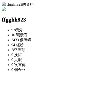
ffgghh823的資料
ffgghh823
97
積分
10 顆
鑽石
3433 個
碎鑽
94
經驗
287
幫助
0
技術
0
貢獻
0 次
宣傳
0 個
金豆