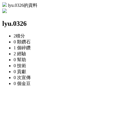
lyu.0326的資料
lyu.0326
2
積分
0 顆
鑽石
1 個
碎鑽
2
經驗
0
幫助
0
技術
0
貢獻
0 次
宣傳
0 個
金豆