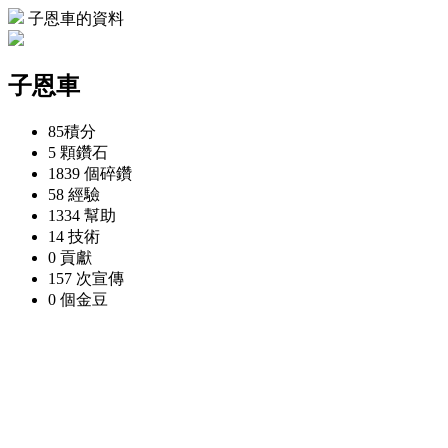
子恩車的資料
子恩車
85
積分
5 顆
鑽石
1839 個
碎鑽
58
經驗
1334
幫助
14
技術
0
貢獻
157 次
宣傳
0 個
金豆