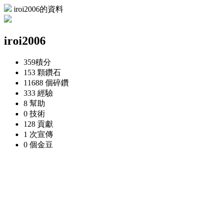
iroi2006的資料
iroi2006
359
積分
153 顆
鑽石
11688 個
碎鑽
333
經驗
8
幫助
0
技術
128
貢獻
1 次
宣傳
0 個
金豆