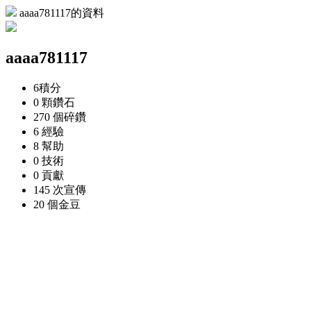
aaaa781117的資料
aaaa781117
6
積分
0 顆
鑽石
270 個
碎鑽
6
經驗
8
幫助
0
技術
0
貢獻
145 次
宣傳
20 個
金豆