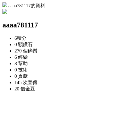
aaaa781117的資料
aaaa781117
6
積分
0 顆
鑽石
270 個
碎鑽
6
經驗
8
幫助
0
技術
0
貢獻
145 次
宣傳
20 個
金豆