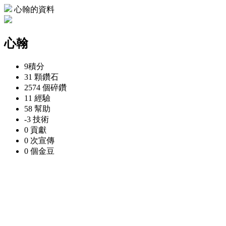
心翰的資料
心翰
9
積分
31 顆
鑽石
2574 個
碎鑽
11
經驗
58
幫助
-3
技術
0
貢獻
0 次
宣傳
0 個
金豆