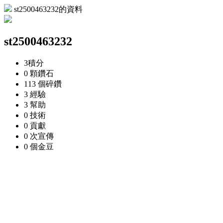
st2500463232的資料
st2500463232
3
積分
0 顆
鑽石
113 個
碎鑽
3
經驗
3
幫助
0
技術
0
貢獻
0 次
宣傳
0 個
金豆