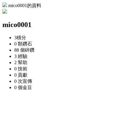
mico0001的資料
mico0001
3
積分
0 顆
鑽石
88 個
碎鑽
3
經驗
2
幫助
0
技術
0
貢獻
0 次
宣傳
0 個
金豆