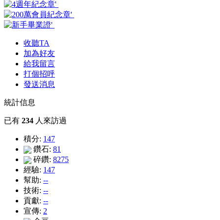
收聽TA
加為好友
給我留言
打個招呼
發送消息
統計信息
已有
234
人來訪過
積分:
147
鑽石:
81
碎鑽:
8275
經驗:
147
幫助:
--
技術:
--
貢獻:
--
宣傳:
2