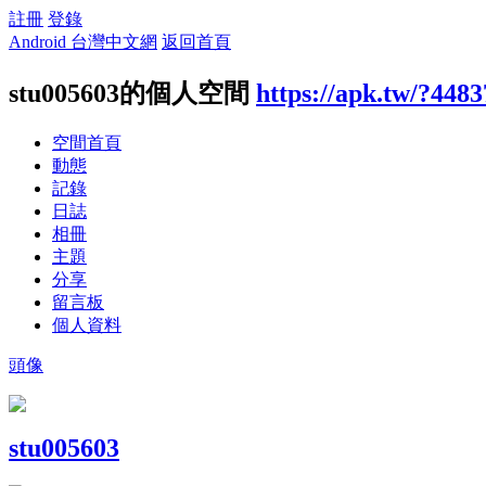
註冊
登錄
Android 台灣中文網
返回首頁
stu005603的個人空間
https://apk.tw/?4483
空間首頁
動態
記錄
日誌
相冊
主題
分享
留言板
個人資料
頭像
stu005603