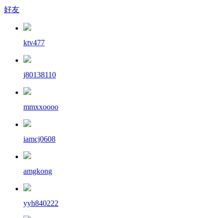
好友
ktv477
j80138110
mmxxoooo
iamcj0608
amgkong
yyh840222