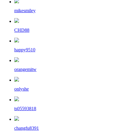
mikesmiley
CHD88
happy9510
orangemitw
onlyshe
ts05593818
changfu8391