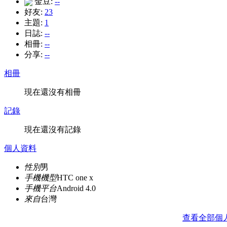
金豆:
--
好友:
23
主題:
1
日誌:
--
相冊:
--
分享:
--
相冊
現在還沒有相冊
記錄
現在還沒有記錄
個人資料
性別
男
手機機型
HTC one x
手機平台
Android 4.0
來自
台灣
查看全部個