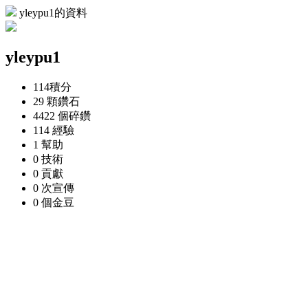
yleypu1的資料
yleypu1
114
積分
29 顆
鑽石
4422 個
碎鑽
114
經驗
1
幫助
0
技術
0
貢獻
0 次
宣傳
0 個
金豆