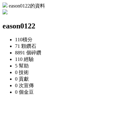
eason0122的資料
eason0122
110
積分
71 顆
鑽石
8891 個
碎鑽
110
經驗
5
幫助
0
技術
0
貢獻
0 次
宣傳
0 個
金豆