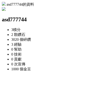
asd777744的資料
asd777744
3
積分
2 顆
鑽石
3020 個
碎鑽
3
經驗
0
幫助
0
技術
0
貢獻
0 次
宣傳
1000 個
金豆