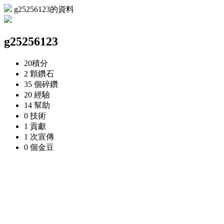
g25256123的資料
g25256123
20
積分
2 顆
鑽石
35 個
碎鑽
20
經驗
14
幫助
0
技術
1
貢獻
1 次
宣傳
0 個
金豆