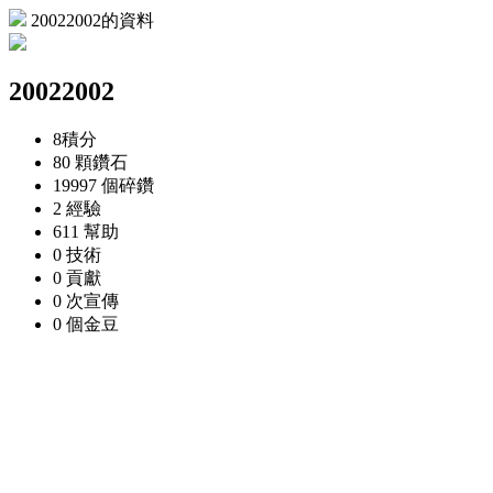
20022002的資料
20022002
8
積分
80 顆
鑽石
19997 個
碎鑽
2
經驗
611
幫助
0
技術
0
貢獻
0 次
宣傳
0 個
金豆