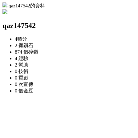
qaz147542的資料
qaz147542
4
積分
2 顆
鑽石
874 個
碎鑽
4
經驗
2
幫助
0
技術
0
貢獻
0 次
宣傳
0 個
金豆