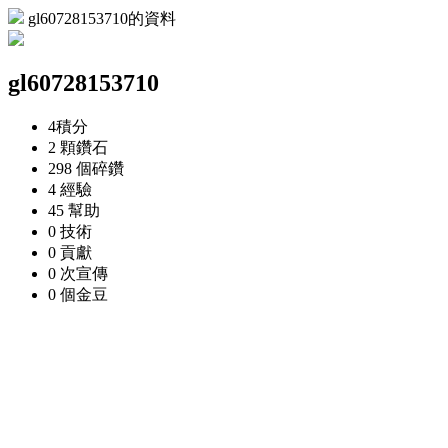
gl60728153710的資料
gl60728153710
4
積分
2 顆
鑽石
298 個
碎鑽
4
經驗
45
幫助
0
技術
0
貢獻
0 次
宣傳
0 個
金豆