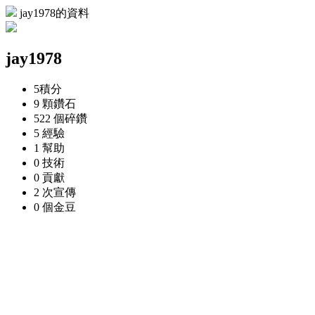
jay1978的資料
jay1978
5
積分
9 顆
鑽石
522 個
碎鑽
5
經驗
1
幫助
0
技術
0
貢獻
2 次
宣傳
0 個
金豆