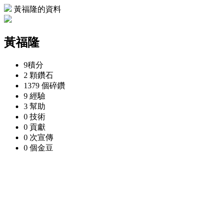
黃福隆的資料
黃福隆
9
積分
2 顆
鑽石
1379 個
碎鑽
9
經驗
3
幫助
0
技術
0
貢獻
0 次
宣傳
0 個
金豆