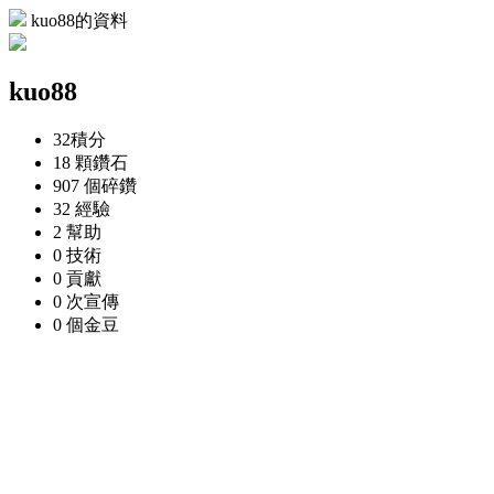
kuo88的資料
kuo88
32
積分
18 顆
鑽石
907 個
碎鑽
32
經驗
2
幫助
0
技術
0
貢獻
0 次
宣傳
0 個
金豆