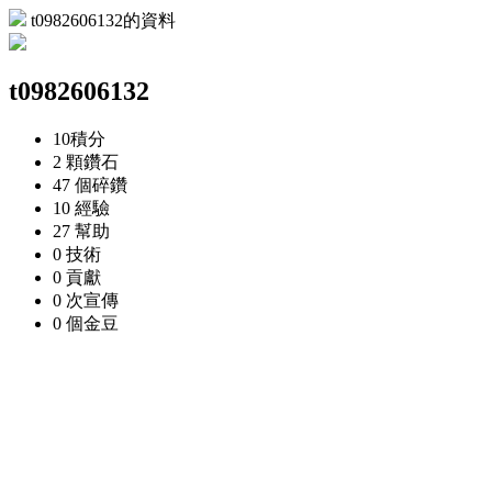
t0982606132的資料
t0982606132
10
積分
2 顆
鑽石
47 個
碎鑽
10
經驗
27
幫助
0
技術
0
貢獻
0 次
宣傳
0 個
金豆