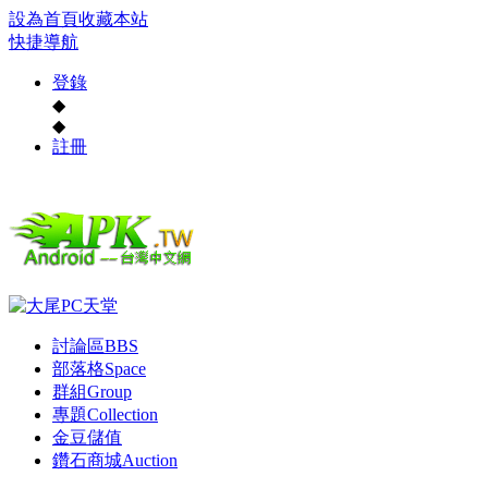
設為首頁
收藏本站
快捷導航
登錄
◆
◆
註冊
討論區
BBS
部落格
Space
群組
Group
專題
Collection
金豆儲值
鑽石商城
Auction