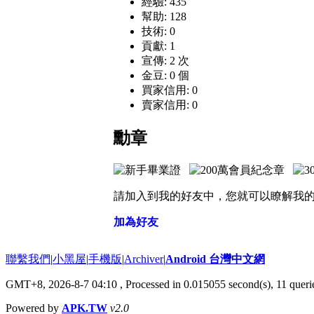
經驗: 435
幫助: 128
技術: 0
貢獻: 1
宣傳: 2 次
金豆: 0 個
買家信用: 0
賣家信用: 0
勳章
請加入到我的好友中，您就可以瞭解我
加為好友
聯繫我們
|
小黑屋
|
手機版
|
Archiver
|
Android 台灣中文網
GMT+8, 2026-8-7 04:10
, Processed in 0.015055 second(s), 11 que
Powered by
APK.TW
v2.0