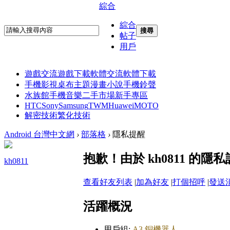
綜合
綜合
搜尋
帖子
用戶
遊戲交流
遊戲下載
軟體交流
軟體下載
手機影視
桌布主題
漫畫小說
手機鈴聲
水族館
手機音樂
二手市場
新手專區
HTC
Sony
Samsung
TWM
Huawei
MOTO
解密技術
繁化技術
Android 台灣中文網
›
部落格
›
隱私提醒
抱歉！由於 kh0811 的
kh0811
查看好友列表
|
加為好友
|
打個招呼
|
發送
活躍概況
用戶組:
A3 銅機器人