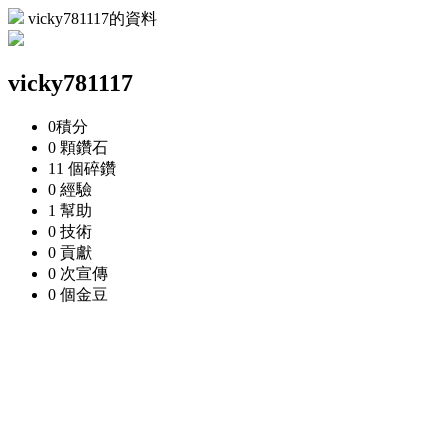
vicky781117的資料
vicky781117
0
積分
0 顆
鑽石
11 個
碎鑽
0
經驗
1
幫助
0
技術
0
貢獻
0 次
宣傳
0 個
金豆