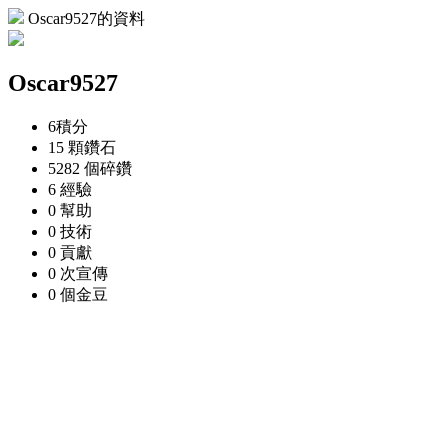
Oscar9527的資料
Oscar9527
6
積分
15 顆
鑽石
5282 個
碎鑽
6
經驗
0
幫助
0
技術
0
貢獻
0 次
宣傳
0 個
金豆