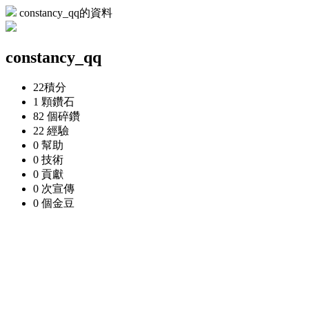
constancy_qq的資料
constancy_qq
22
積分
1 顆
鑽石
82 個
碎鑽
22
經驗
0
幫助
0
技術
0
貢獻
0 次
宣傳
0 個
金豆