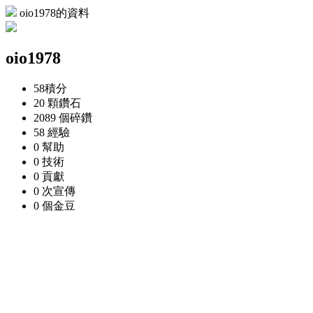
oio1978的資料
oio1978
58
積分
20 顆
鑽石
2089 個
碎鑽
58
經驗
0
幫助
0
技術
0
貢獻
0 次
宣傳
0 個
金豆