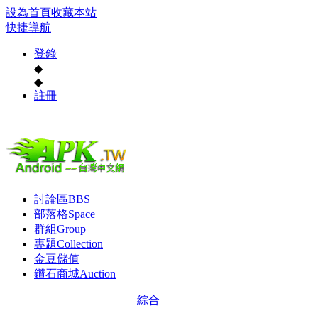
設為首頁
收藏本站
快捷導航
登錄
◆
◆
註冊
討論區
BBS
部落格
Space
群組
Group
專題
Collection
金豆儲值
鑽石商城
Auction
綜合