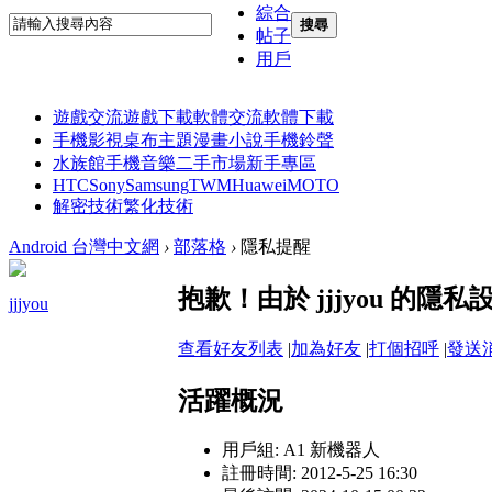
綜合
搜尋
帖子
用戶
遊戲交流
遊戲下載
軟體交流
軟體下載
手機影視
桌布主題
漫畫小說
手機鈴聲
水族館
手機音樂
二手市場
新手專區
HTC
Sony
Samsung
TWM
Huawei
MOTO
解密技術
繁化技術
Android 台灣中文網
›
部落格
›
隱私提醒
抱歉！由於 jjjyou 的
jjjyou
查看好友列表
|
加為好友
|
打個招呼
|
發送
活躍概況
用戶組:
A1 新機器人
註冊時間: 2012-5-25 16:30