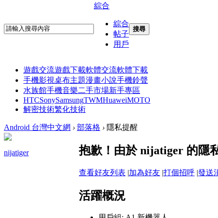
綜合
綜合
搜尋
帖子
用戶
遊戲交流
遊戲下載
軟體交流
軟體下載
手機影視
桌布主題
漫畫小說
手機鈴聲
水族館
手機音樂
二手市場
新手專區
HTC
Sony
Samsung
TWM
Huawei
MOTO
解密技術
繁化技術
Android 台灣中文網
›
部落格
›
隱私提醒
抱歉！由於 nijatiger
nijatiger
查看好友列表
|
加為好友
|
打個招呼
|
發送
活躍概況
用戶組:
A1 新機器人