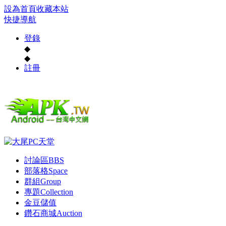
設為首頁
收藏本站
快捷導航
登錄
◆
◆
註冊
討論區
BBS
部落格
Space
群組
Group
專題
Collection
金豆儲值
鑽石商城
Auction