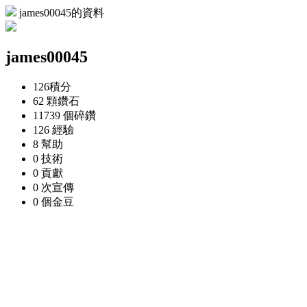
james00045的資料
james00045
126
積分
62 顆
鑽石
11739 個
碎鑽
126
經驗
8
幫助
0
技術
0
貢獻
0 次
宣傳
0 個
金豆