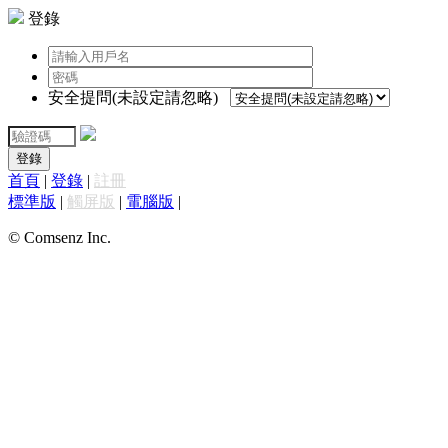
登錄
安全提問(未設定請忽略)
登錄
首頁
|
登錄
|
註冊
標準版
|
觸屏版
|
電腦版
|
© Comsenz Inc.