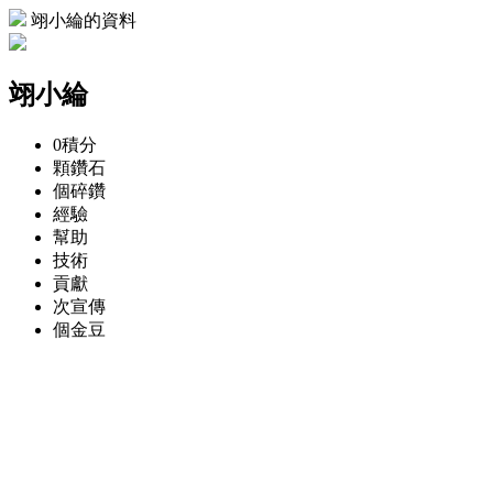
翊小綸的資料
翊小綸
0
積分
顆
鑽石
個
碎鑽
經驗
幫助
技術
貢獻
次
宣傳
個
金豆