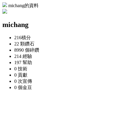
michang的資料
michang
216
積分
22 顆
鑽石
8990 個
碎鑽
214
經驗
197
幫助
0
技術
0
貢獻
0 次
宣傳
0 個
金豆