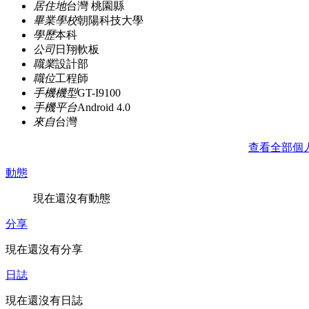
居住地
台灣 桃園縣
畢業學校
朝陽科技大學
學歷
本科
公司
日翔軟板
職業
設計部
職位
工程師
手機機型
GT-I9100
手機平台
Android 4.0
來自
台灣
查看全部個
動態
現在還沒有動態
分享
現在還沒有分享
日誌
現在還沒有日誌