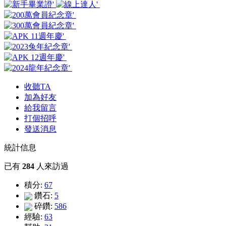
收聽TA
加為好友
給我留言
打個招呼
發送消息
統計信息
已有
284
人來訪過
積分:
67
鑽石:
5
碎鑽:
586
經驗:
63