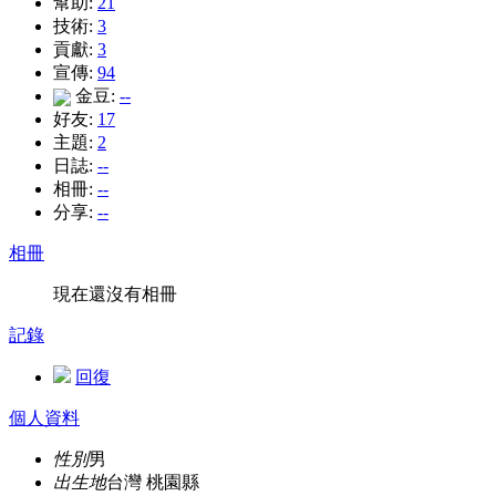
幫助:
21
技術:
3
貢獻:
3
宣傳:
94
金豆:
--
好友:
17
主題:
2
日誌:
--
相冊:
--
分享:
--
相冊
現在還沒有相冊
記錄
回復
個人資料
性別
男
出生地
台灣 桃園縣