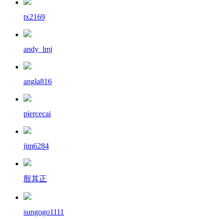
tx2169
andy_lmj
angla816
piercecai
jim6284
殷其正
sungogo1111