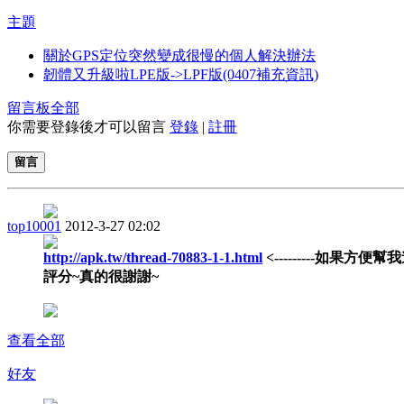
主題
關於GPS定位突然變成很慢的個人解決辦法
韌體又升級啦LPE版->LPF版(0407補充資訊)
留言板
全部
你需要登錄後才可以留言
登錄
|
註冊
留言
top10001
2012-3-27 02:02
http://apk.tw/thread-70883-1-1.html
<---------如果方便幫
評分~真的很謝謝~
查看全部
好友