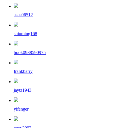
asus06512
shiuming168
book0988590975
frankbarry
jaytz1943
yifenger
wrry2002