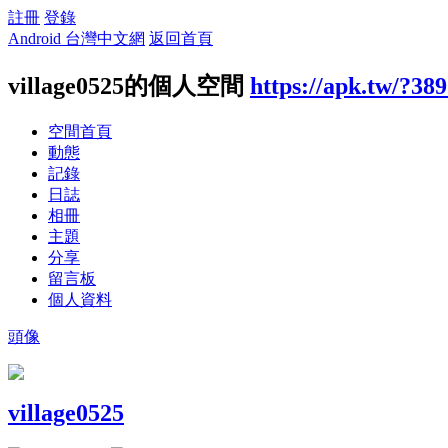
註冊
登錄
Android 台灣中文網
返回首頁
village0525的個人空間
https://apk.tw/?38
空間首頁
動態
記錄
日誌
相冊
主題
分享
留言板
個人資料
頭像
village0525