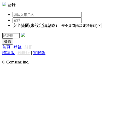
登錄
安全提問(未設定請忽略)
登錄
首頁
|
登錄
|
註冊
標準版
|
觸屏版
|
電腦版
|
© Comsenz Inc.