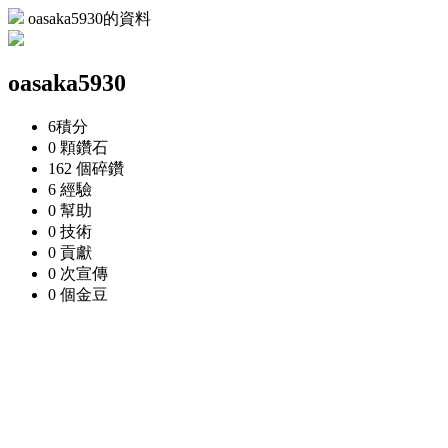
oasaka5930的資料
oasaka5930
6
積分
0 顆
鑽石
162 個
碎鑽
6
經驗
0
幫助
0
技術
0
貢獻
0 次
宣傳
0 個
金豆