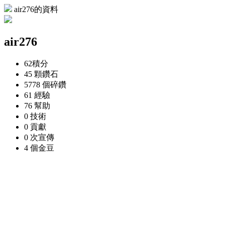
air276的資料
air276
62
積分
45 顆
鑽石
5778 個
碎鑽
61
經驗
76
幫助
0
技術
0
貢獻
0 次
宣傳
4 個
金豆